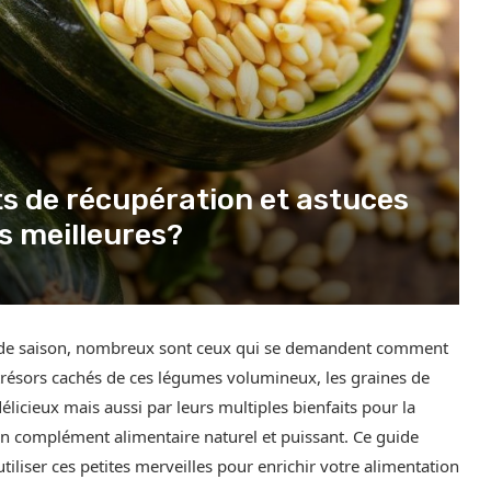
ts de récupération et astuces
es meilleures?
in de saison, nombreux sont ceux qui se demandent comment
s trésors cachés de ces légumes volumineux, les graines de
licieux mais aussi par leurs multiples bienfaits pour la
 un complément alimentaire naturel et puissant. Ce guide
iliser ces petites merveilles pour enrichir votre alimentation