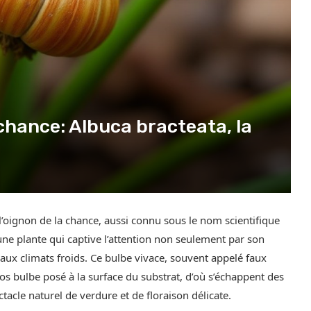
chance: Albuca bracteata, la
, l’oignon de la chance, aussi connu sous le nom scientifique
e plante qui captive l’attention non seulement par son
aux climats froids. Ce bulbe vivace, souvent appelé faux
s bulbe posé à la surface du substrat, d’où s’échappent des
tacle naturel de verdure et de floraison délicate.