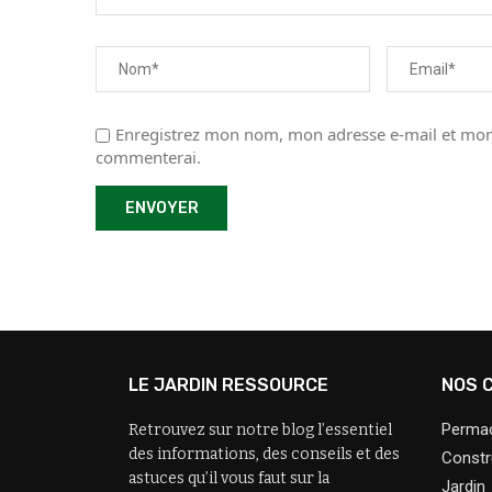
Enregistrez mon nom, mon adresse e-mail et mon 
commenterai.
LE JARDIN RESSOURCE
NOS 
Permac
Retrouvez sur notre blog l’essentiel
des informations, des conseils et des
Constr
astuces qu’il vous faut sur la
Jardin