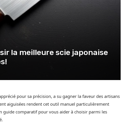
r la meilleure scie japonaise
s!
apprécié pour sa précision, a su gagner la faveur des artisans
ment aiguisées rendent cet outil manuel particulièrement
un guide comparatif pour vous aider à choisir parmi les
é.