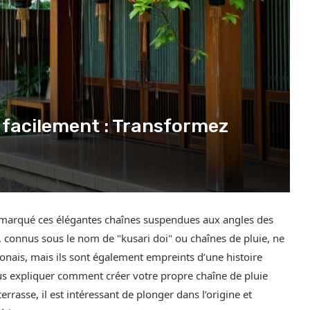
 facilement : Transformez
emarqué ces élégantes chaînes suspendues aux angles des
s, connus sous le nom de "kusari doi" ou chaînes de pluie, ne
onais, mais ils sont également empreints d’une histoire
ous expliquer comment créer votre propre chaîne de pluie
errasse, il est intéressant de plonger dans l’origine et