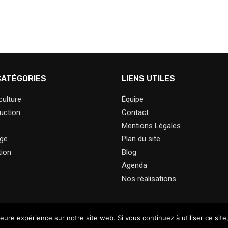
CATÉGORIES
LIENS UTILES
ulture
Équipe
uction
Contact
Mentions Légales
age
Plan du site
ion
Blog
Agenda
Nos réalisations
leure expérience sur notre site web. Si vous continuez à utiliser ce sit
@2023 – Tous droits réservés.
Le Jardin Ressource