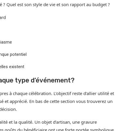
ité ? Quel est son style de vie et son rapport au budget ?
ard
siasme
nque potentiel
lles existent
haque type d’événement?
s à chaque célébration. L’objectif reste d’allier utilité et
isé et apprécié. En bas de cette section vous trouverez un
décision.
ité et la qualité. Un objet d’artisan, une gravure
es goûts du bénéficiaire ont une forte portée symbolique.