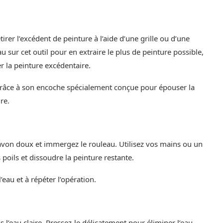
e
rer l’excédent de peinture à l’aide d’une grille ou d’une
 sur cet outil pour en extraire le plus de peinture possible,
r la peinture excédentaire.
 grâce à son encoche spécialement conçue pour épouser la
re.
avon doux et immergez le rouleau. Utilisez vos mains ou un
poils et dissoudre la peinture restante.
’eau et à répéter l’opération.
l’eau claire. Pressez-le délicatement pour éliminer l’eau