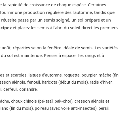
 la rapidité de croissance de chaque espèce. Certaines
ournir une production régulière dès l’automne, tandis que
a réussite passe par un semis soigné, un sol préparé et un
icipez
et placez les semis à l’abri du soleil direct les premiers
 août, réparties selon la fenêtre idéale de semis. Les variétés
é du sol est maintenue. Pensez à espacer les rangs et à
es et scaroles, laitues d’automne, roquette, pourpier, mâche (fin
sson alénois, fenouil, haricots (début du mois), radis d’hiver,
, cerfeuil, coriandre.
 mâche, choux chinois (pé-tsaï, pak-choï), cresson alénois et
lanc (fin du mois), poireau (avec voile anti-insectes), persil,