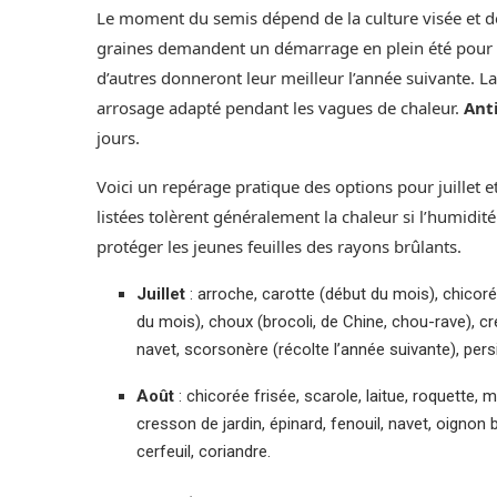
Le moment du semis dépend de la culture visée et de
graines demandent un démarrage en plein été pour f
d’autres donneront leur meilleur l’année suivante. L
arrosage adapté pendant les vagues de chaleur.
Ant
jours.
Voici un repérage pratique des options pour juillet et
listées tolèrent généralement la chaleur si l’humidit
protéger les jeunes feuilles des rayons brûlants.
Juillet
: arroche, carotte (début du mois), chicoré
du mois), choux (brocoli, de Chine, chou-rave), cre
navet, scorsonère (récolte l’année suivante), persil
Août
: chicorée frisée, scarole, laitue, roquette,
cresson de jardin, épinard, fenouil, navet, oignon b
cerfeuil, coriandre.