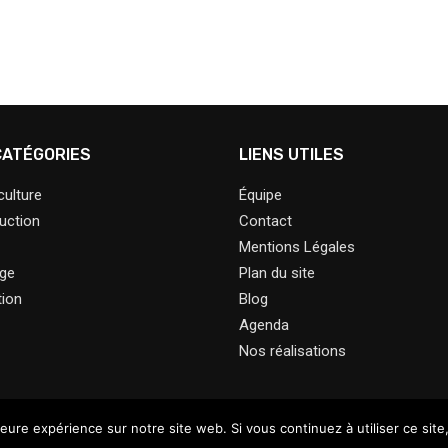
CATÉGORIES
LIENS UTILES
ulture
Équipe
uction
Contact
Mentions Légales
age
Plan du site
ion
Blog
Agenda
Nos réalisations
leure expérience sur notre site web. Si vous continuez à utiliser ce sit
@2023 – Tous droits réservés.
Le Jardin Ressource